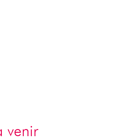
3 juin
sites Aux sources du canal du Midi.
 venir