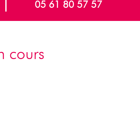
05 61 80 57 57
n cours
Ete 2026
tes et en moments de convivialité