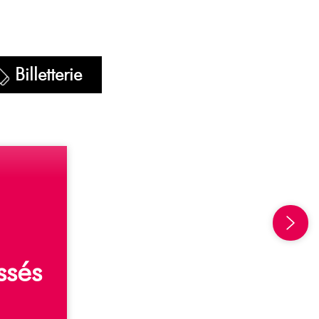
Billetterie
s
s
é
s