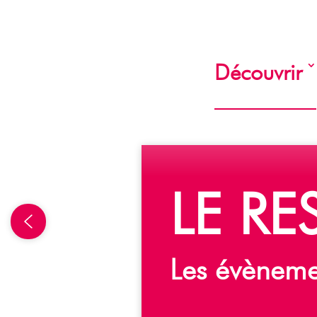
Découvrir
L
E
R
E
L
e
s
é
v
è
n
e
m