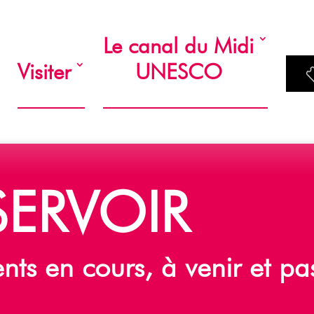
Le canal du Midi
Visiter
UNESCO
S
E
R
V
O
I
R
e
n
t
s
e
n
c
o
u
r
s
,
à
v
e
n
i
r
e
t
p
a