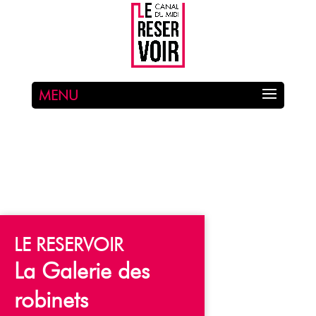
MENU
L
E
R
E
S
E
R
V
O
I
R
L
a
G
a
l
e
r
i
e
d
e
s
r
o
b
i
n
e
t
s